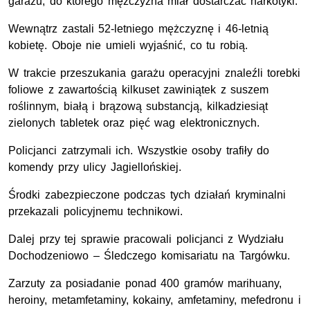
garażu, do którego mężczyzna miał dostarczać narkotyki.
Wewnątrz zastali 52-letniego mężczyznę i 46-letnią
kobietę. Oboje nie umieli wyjaśnić, co tu robią.
W trakcie przeszukania garażu operacyjni znaleźli torebki
foliowe z zawartością kilkuset zawiniątek z suszem
roślinnym, białą i brązową substancją, kilkadziesiąt
zielonych tabletek oraz pięć wag elektronicznych.
Policjanci zatrzymali ich. Wszystkie osoby trafiły do
komendy przy ulicy Jagiellońskiej.
Środki zabezpieczone podczas tych działań kryminalni
przekazali policyjnemu technikowi.
Dalej przy tej sprawie pracowali policjanci z Wydziału
Dochodzeniowo – Śledczego komisariatu na Targówku.
Zarzuty za posiadanie ponad 400 gramów marihuany,
heroiny, metamfetaminy, kokainy, amfetaminy, mefedronu i