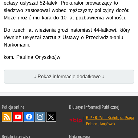
ectasy usłyszał 52-latek. Prokurator prowadzący to
śledztwo zastosował wobec mężczyzny policyjny dozór.
Może grozić mu kara do 10 lat pozbawienia wolności.
Do trzech lat więzienia grozi natomiast 44-latkowi, który
również usłyszał zarzut z Ustawy o Przeciwdziałaniu
Narkomanii.
kom. Paulina Onyszko/jw
↓ Pokaż informacje dodatkowe ↓
Policja online
Biuletyn Informacji Publicznej
BIP KRP VI – Białołęka, Praga
Północ, Targówek
Redakcja serwisu
Nota prawna