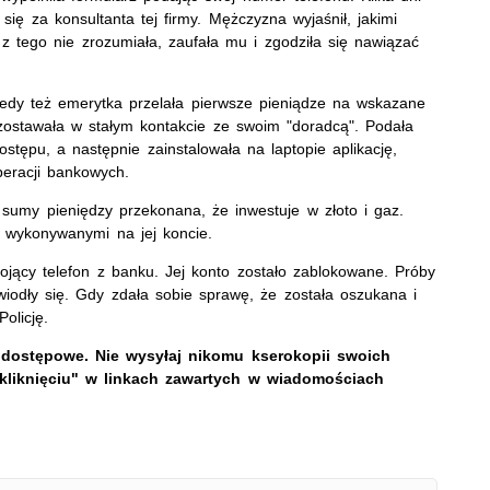
ię za konsultanta tej firmy. Mężczyzna wyjaśnił, jakimi
 z tego nie zrozumiała, zaufała mu i zgodziła się nawiązać
tedy też emerytka przelała pierwsze pieniądze na wskazane
ostawała w stałym kontakcie ze swoim "doradcą". Podała
tępu, a następnie zainstalowała na laptopie aplikację,
peracji bankowych.
sumy pieniędzy przekonana, że inwestuje w złoto i gaz.
i wykonywanymi na jej koncie.
ący telefon z banku. Jej konto zostało zablokowane. Próby
iodły się. Gdy zdała sobie sprawę, że została oszukana i
Policję.
 dostępowe. Nie wysyłaj nikomu kserokopii swoich
kliknięciu" w linkach zawartych w wiadomościach