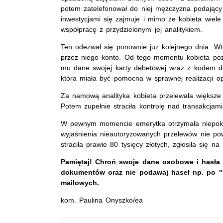
potem zatelefonował do niej mężczyzna podający s
inwestycjami się zajmuje i mimo że kobieta wiele
współpracę z przydzielonym jej analitykiem.
Ten odezwał się ponownie już kolejnego dnia. W
przez niego konto. Od tego momentu kobieta poz
mu dane swojej karty debetowej wraz z kodem dos
która miała być pomocna w sprawnej realizacji o
Za namową analityka kobieta przelewała większe 
Potem zupełnie straciła kontrolę nad transakcjam
W pewnym momencie emerytka otrzymała niepokoj
wyjaśnienia nieautoryzowanych przelewów nie pow
straciła prawie 80 tysięcy złotych, zgłosiła się na 
Pamiętaj! Chroń swoje dane osobowe i hasła
dokumentów oraz nie podawaj haseł np. po "
mailowych.
kom. Paulina Onyszko/ea