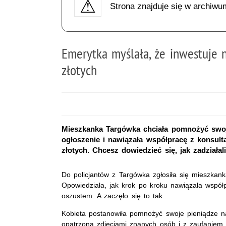
Strona znajduje się w archiwu
Emerytka myślała, że inwestuje na
złotych
Mieszkanka Targówka chciała pomnożyć swoje
ogłoszenie i nawiązała współpracę z konsultan
złotych. Chcesz dowiedzieć się, jak zadziałali
Do policjantów z Targówka zgłosiła się mieszkank
Opowiedziała, jak krok po kroku nawiązała współ
oszustem. A zaczęło się to tak....
Kobieta postanowiła pomnożyć swoje pieniądze na 
opatrzoną zdjęciami znanych osób i z zaufaniem w