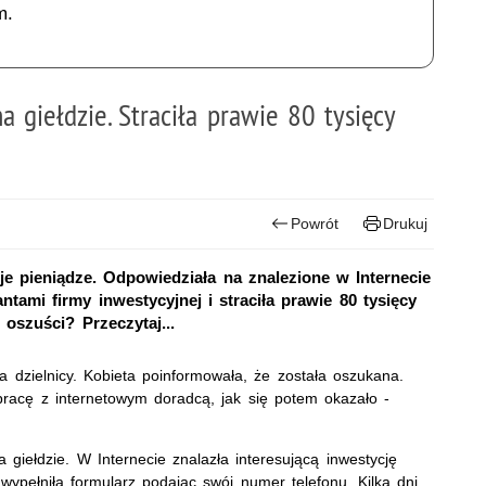
m.
 giełdzie. Straciła prawie 80 tysięcy
Powrót
Drukuj
 pieniądze. Odpowiedziała na znalezione w Internecie
tami firmy inwestycyjnej i straciła prawie 80 tysięcy
 oszuści? Przeczytaj...
a dzielnicy. Kobieta poinformowała, że została oszukana.
pracę z internetowym doradcą, jak się potem okazało -
giełdzie. W Internecie znalazła interesującą inwestycję
ypełniła formularz podając swój numer telefonu. Kilka dni