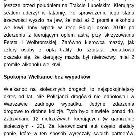
jeszcze przed południem na Trakcie Lubelskim. Kierujący
seatem uderzył w latarnię. Po sprawdzeniu jego stanu
trzeźwości wyszło na jaw, że miał aż 3 promile alkoholu
we krwi. Inny wpadł w ręce Policji około 20.00 po
zderzeniu z kierującym oplem astrą przy skrzyżowaniu
Fersta i Wolbromskiej. Zarówno kierowca mazdy, jak
cztery osoby z opla trafiły do szpitala. Dodatkowo
okazało się, że kierujący mazdą był nietrzeźwy, miał 2
promile alkoholu we krwi.
Spokojna Wielkanoc bez wypadków
Wielkanoc na stołecznych drogach to najspokojniejszy
okres od lat. Nie Policjanci drogówki nie odnotowali w
Warszawie żadnego wypadku. Jedyne zdarzenia
drogowe to drobne kolizje. Tych było niewiele ponad 40.
Zatrzymano 12 nietrzeźwych kierujących (w garnizonie
stołecznym - 22). Za kierownicami aut często siadały
panie, które w ten sposób wyręczały swoich partnerów.