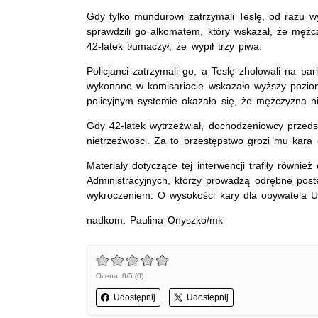
Gdy tylko mundurowi zatrzymali Teslę, od razu w
sprawdzili go alkomatem, który wskazał, że męż
42-latek tłumaczył, że wypił trzy piwa.
Policjanci zatrzymali go, a Teslę zholowali na pa
wykonane w komisariacie wskazało wyższy poziom
policyjnym systemie okazało się, że mężczyzna n
Gdy 42-latek wytrzeźwiał, dochodzeniowcy przeds
nietrzeźwości. Za to przestępstwo grozi mu kara
Materiały dotyczące tej interwencji trafiły równi
Administracyjnych, którzy prowadzą odrębne pos
wykroczeniem. O wysokości kary dla obywatela U
nadkom. Paulina Onyszko/mk
Ocena: 0/5 (0)
Udostępnij
Udostępnij