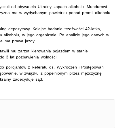
yczuli od obywatela Ukrainy zapach alkoholu. Mundurowi
czyzna ma w wydychanym powietrzu ponad promil alkoholu.
rking depozytowy. Kolejne badanie trzeźwości 42-latka,
 alkoholu, w jego organizmie. Po analizie jego danych w
ie ma prawa jazdy.
tawili mu zarzut kierowania pojazdem w stanie
 do 3 lat pozbawienia wolności.
eż do policjantów z Referatu ds. Wykroczeń i Postępowań
tępowanie, w związku z popełnionym przez mężczyznę
krainy zadecyduje sąd.