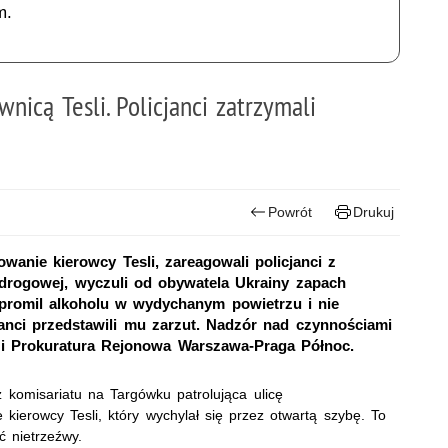
m.
nicą Tesli. Policjanci zatrzymali
Powrót
Drukuj
wanie kierowcy Tesli, zareagowali policjanci z
 drogowej, wyczuli od obywatela Ukrainy zapach
 promil alkoholu w wydychanym powietrzu i nie
janci przedstawili mu zarzut. Nadzór nad czynnościami
 Prokuratura Rejonowa Warszawa-Praga Północ.
z komisariatu na Targówku patrolująca ulicę
ierowcy Tesli, który wychylał się przez otwartą szybę. To
 nietrzeźwy.