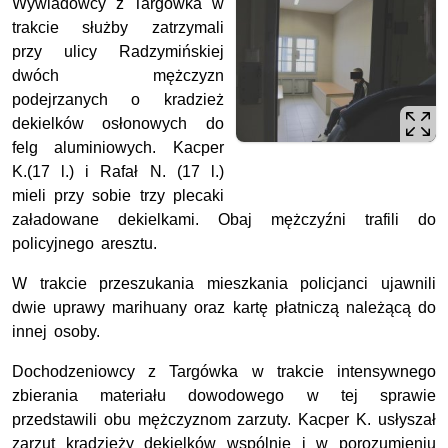
Wywiadowcy z Targówka w
trakcie służby zatrzymali
przy ulicy Radzymińskiej
dwóch mężczyzn
podejrzanych o kradzież
dekielków osłonowych do
felg aluminiowych. Kacper
K.(17 l.) i Rafał N. (17 l.)
mieli przy sobie trzy plecaki
załadowane dekielkami. Obaj mężczyźni trafili do
policyjnego aresztu.
W trakcie przeszukania mieszkania policjanci ujawnili
dwie uprawy marihuany oraz kartę płatniczą należącą do
innej osoby.
Dochodzeniowcy z Targówka w trakcie intensywnego
zbierania materiału dowodowego w tej sprawie
przedstawili obu mężczyznom zarzuty. Kacper K. usłyszał
zarzut kradzieży dekielków wspólnie i w porozumieniu