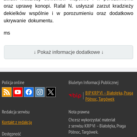
oraz uprawę konopi. Rafał N. usłyszał zarzut kradzieży
dekielków wspólnie i w porozumieniu oraz dodatkowo
ukrywanie dokumentu.
ms
↓ Pokaż informacje dodatkowe ↓
Policja online
Biuletyn Informacji Publicznej
BIP KRP VI – Białołęka, Praga
Północ, Targówek
Redakcja serwisu
Nota prawna
Chcesz wykorzystać materiał
Kontakt z redakcją
z serwisu KRP VI – Białołęka, Praga
Północ, Targówek.
Dostępność