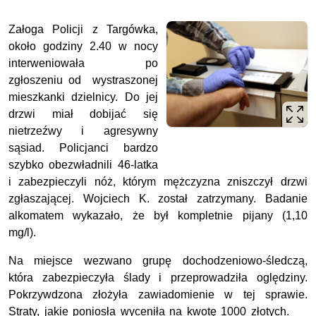
Załoga Policji z Targówka,
około godziny 2.40 w nocy
interweniowała po
zgłoszeniu od wystraszonej
mieszkanki dzielnicy. Do jej
drzwi miał dobijać się
nietrzeźwy i agresywny
sąsiad. Policjanci bardzo
szybko obezwładnili 46-latka
i zabezpieczyli nóż, którym mężczyzna zniszczył drzwi
zgłaszającej. Wojciech K. został zatrzymany. Badanie
alkomatem wykazało, że był kompletnie pijany (1,10
mg/l).
Na miejsce wezwano grupę dochodzeniowo-śledczą,
która zabezpieczyła ślady i przeprowadziła oględziny.
Pokrzywdzona złożyła zawiadomienie w tej sprawie.
Straty, jakie poniosła wyceniła na kwotę 1000 złotych.